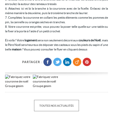
enroulez-la autour des rameaux tressés
6. Attachez ici et là la branche à la couronne avec de la ficelle. Enlacez de la
même manière la deuxième, puis la troisième branche de laurier.
7. Complétez la couronne en collant les petits éléments comme les pommes de
pin, la cannelle ou oranges sèches en tranches.
8. Votre couronne est prête, vous pouvez la poser telle quelle sur une table ou
la fixer à la porte à l’aide d’un petit crochet
Et voilà ! Votre
logement
sera non seulement décoré aux
couleurs de Noël
, mais
le Père Noël sera heureux de déposer des cadeaux sous les pieds du sapin d’une
belle
maison
! Vous pouvez consulter le flyer en cliquant dessus
PARTAGER :
TOUTES NOS ACTUALITÉS