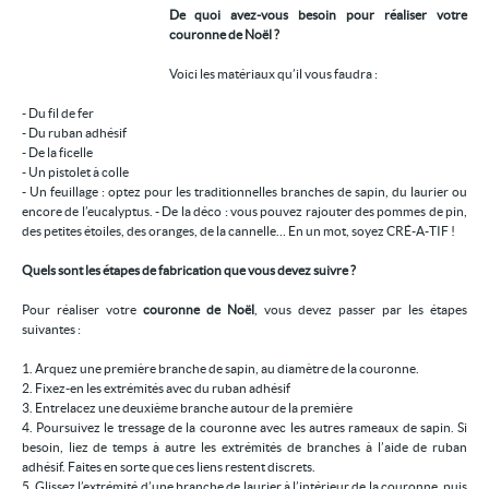
De quoi avez-vous besoin pour réaliser votre
Location/gestion
couronne de Noël ?
Location saisonnière
Voici les matériaux qu’il vous faudra :
Syndic
- Du fil de fer
- Du ruban adhésif
Notre agence
- De la ficelle
- Un pistolet à colle
Agglopole Méditerranée
- Un feuillage : optez pour les traditionnelles branches de sapin, du laurier ou
encore de l’eucalyptus. - De la déco : vous pouvez rajouter des pommes de pin,
Mon compte
des petites étoiles, des oranges, de la cannelle… En un mot, soyez CRÉ-A-TIF !
Quels sont les étapes de fabrication que vous devez suivre ?
Pour réaliser votre
couronne de Noël
, vous devez passer par les étapes
suivantes :
1. Arquez une première branche de sapin, au diamètre de la couronne.
2. Fixez-en les extrémités avec du ruban adhésif
3. Entrelacez une deuxième branche autour de la première
4. Poursuivez le tressage de la couronne avec les autres rameaux de sapin. Si
besoin, liez de temps à autre les extrémités de branches à l’aide de ruban
adhésif. Faites en sorte que ces liens restent discrets.
5. Glissez l’extrémité d’une branche de laurier à l’intérieur de la couronne, puis