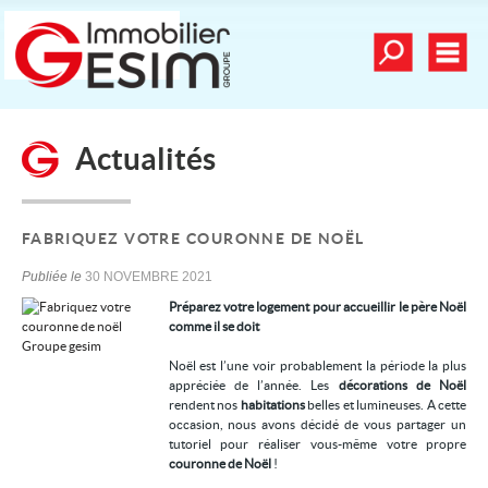
Toutes nos offre
Men
Déposer une recherche
Actualités
mander une estimation
Nos vidéos
Nos dernières ventes
FABRIQUEZ VOTRE COURONNE DE NOËL
Alerte email
Publiée le
30 NOVEMBRE 2021
Préparez votre logement pour accueillir le père Noël
Contact
comme il se doit
Mes sélections
0
Noël est l’une voir probablement la période la plus
appréciée de l’année. Les
décorations de Noël
rendent nos
habitations
belles et lumineuses. A cette
occasion, nous avons décidé de vous partager un
Nos services
tutoriel pour réaliser vous-même votre propre
couronne de Noël
!
Achat/vente