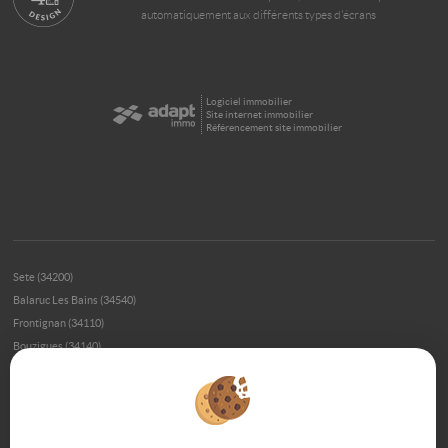
automatiquement aux différents types d'écrans
Logiciel immobilier
Site internet immobilier
Référencement site immobilier
Sete (34200)
Balaruc Les Bains (34540)
Frontignan (34110)
Bouzigues (34140)
Meze (34140)
Montpellier (34000)
Loupian (34140)
Montpellier (34070)