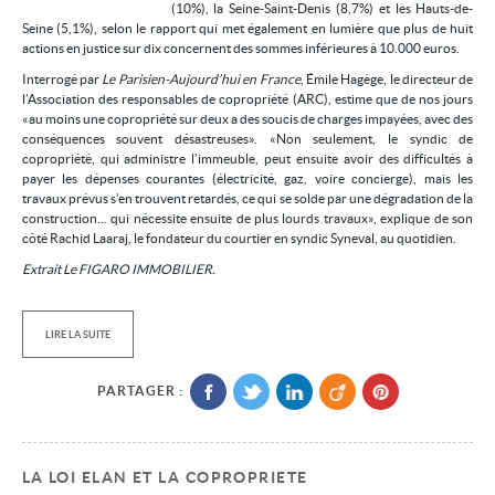
(10%), la Seine-Saint-Denis (8,7%) et les Hauts-de-
Seine (5,1%), selon le rapport qui met également en lumière que plus de huit
actions en justice sur dix concernent des sommes inférieures à 10.000 euros.
Interrogé par
Le Parisien-Aujourd’hui en France
, Émile Hagège, le directeur de
l’Association des responsables de copropriété (ARC), estime que de nos jours
«au moins une copropriété sur deux a des soucis de charges impayées, avec des
conséquences souvent désastreuses». «Non seulement, le syndic de
copropriété, qui administre l’immeuble, peut ensuite avoir des difficultés à
payer les dépenses courantes (électricité, gaz, voire concierge), mais les
travaux prévus s’en trouvent retardés, ce qui se solde par une dégradation de la
construction… qui nécessite ensuite de plus lourds travaux», explique de son
côté Rachid Laaraj, le fondateur du courtier en syndic Syneval, au quotidien.
Extrait Le FIGARO IMMOBILIER.
LIRE LA SUITE
PARTAGER :
LA LOI ELAN ET LA COPROPRIETE