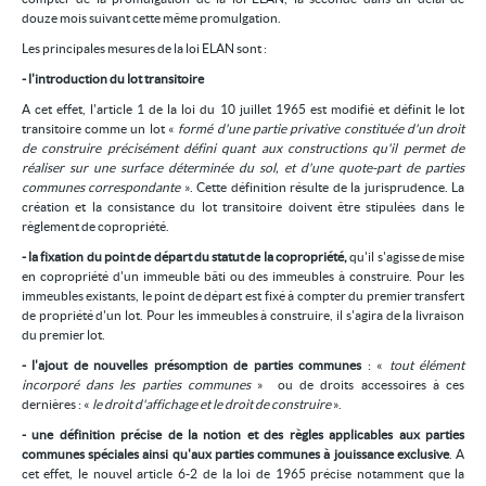
douze mois suivant cette même promulgation.
Les principales mesures de la loi ELAN sont :
- l'introduction du lot transitoire
A cet effet, l'article 1 de la loi du 10 juillet 1965 est modifié et définit le lot
transitoire comme un lot «
formé d'une partie privative constituée d'un droit
de construire précisément défini quant aux constructions qu'il permet de
réaliser sur une surface déterminée du sol, et d'une quote-part de parties
communes correspondante
». Cette définition résulte de la jurisprudence. La
création et la consistance du lot transitoire doivent être stipulées dans le
règlement de copropriété.
- la fixation du point de départ du statut de la copropriété,
qu'il s'agisse de mise
en copropriété d'un immeuble bâti ou des immeubles à construire. Pour les
immeubles existants, le point de départ est fixé à compter du premier transfert
de propriété d'un lot. Pour les immeubles à construire, il s'agira de la livraison
du premier lot.
- l'ajout de nouvelles présomption de parties communes
: «
tout élément
incorporé dans les parties communes
» ou de droits accessoires à ces
dernières : «
le droit d'affichage et le droit de construire
».
- une définition précise de la notion et des règles applicables aux parties
communes spéciales ainsi qu'aux parties communes à jouissance exclusive
. A
cet effet, le nouvel article 6-2 de la loi de 1965 précise notamment que la