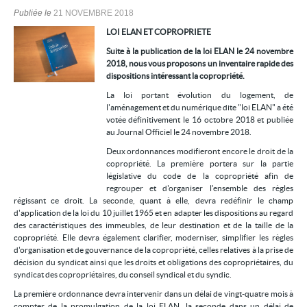
Publiée le
21 NOVEMBRE 2018
LOI ELAN ET COPROPRIETE
Suite à la publication de la loi ELAN le 24 novembre
2018, nous vous proposons un inventaire rapide des
dispositions intéressant la copropriété.
La loi portant évolution du logement, de
l'aménagement et du numérique dite "loi ELAN" a été
votée définitivement le 16 octobre 2018 et publiée
au Journal Officiel le 24 novembre 2018.
Deux ordonnances modifieront encore le droit de la
copropriété. La première portera sur la partie
législative du code de la copropriété afin de
regrouper et d'organiser l'ensemble des règles
régissant ce droit. La seconde, quant à elle, devra redéfinir le champ
d'application de la loi du 10 juillet 1965 et en adapter les dispositions au regard
des caractéristiques des immeubles, de leur destination et de la taille de la
copropriété. Elle devra également clarifier, moderniser, simplifier les règles
d'organisation et de gouvernance de la copropriété, celles relatives à la prise de
décision du syndicat ainsi que les droits et obligations des copropriétaires, du
syndicat des copropriétaires, du conseil syndical et du syndic.
La première ordonnance devra intervenir dans un délai de vingt-quatre mois à
compter de la promulgation de la loi ELAN, la seconde dans un délai de