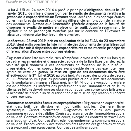
Publiée le
26 SEPTEMBRE 2019
er
La loi ALUR du 24 mars 2014 a posé le principe d’
obligation, depuis le 1
janvier 2015, de mise à disposition par le syndic de documents relatifs à la
gestion de la copropriété via un Extranet
dont l’accès pour les copropriétaires
ou les membres du conseil syndical est différencié, en fonction de la nature
des documents.
Notons que l’assemblée générale dispose de la faculté de
dispenser le syndic de mettre en place un tel outil.
Jusqu’à récemment, le
législateur ne se prononçait toutefois pas sur le contenu de l’Extranet et
laissait à un décret ultérieur le soin de le préciser.
Le décret du 23 mai 2019, pris en application de la loi ELAN du 23 novembre
2018, vient enfin préciser la liste minimale des documents dématérialisés qui
doivent être mis à disposition des copropriétaires et maintient le principe de
différenciation d’accès entre copropriétaires.
S’agissant d’une liste minimale, rien n’empêche le syndic d’aller plus loin que
ce cadre réglementaire et d’apprécier, au-delà de la liste fixée par décret, la
visibilité qu’il donnera à ces documents en fonction de la qualité du
propriétaire. Pour les copropriétés ayant décidé de ne pas exempter leur
syndic de cette obligation,
la mise en ligne de ces documents devra être
er
effective pour le 1
juillet 2020 au plus tard.
Au regard des projets de décret
qui lui étaient soumis par les pouvoirs publics et de la liste des documents
qu’ils souhaitaient intégrer à l’Extranet, la FNAIM, dont la vocation première
est de défendre les intérêts des professionnels de l’immobilier et de leurs
clients, se félicite de voir que ses observations quant au contenu de la liste et à
la nécessité de prévoir un délai raisonnable de mise en application du décret
ont été retenues.
Documents accessibles à tous les copropriétaires :
Règlement de copropriété,
état descriptif de division et modificatifs publiés. Dernière fiche
synthétique. Carnet d’entretien. Diagnostics techniques des parties
communes en cours de validité. Contrats d’assurance de l’immeuble en cours
de validité. Contrats et marchés en cours, excepté les contrats de travail des
salariés du syndicat. Contrat d’entretien des équipements communs en cours
de validité. Procès-verbaux des trois dernières assemblées générales et devis
de travaux qui y ont été acceptés. Contrat de syndic en cours