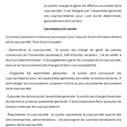
Le syndic chargé de gérer les affaires courantes de la
Location/gestion
copropriété. Il est désigné par l'assemblée générale
des copropriétaires pour une durée déterminée,
Location saisonnière
généralement de trois ans.
Syndic
Les missions du syndic
Le syndic a plusieurs missions à accomplir pour assurer le bon fonctionnement
Notre agence
de la copropriété. Voici les principales :
Agglopole Méditerranée
- Administrer la copropriété : le syndic est chargé de gérer les parties
communes de l'immeuble (ascenseurs, hall d'entrée, escaliers...) et de veiller à
Mon compte
leur bon état d'entretien. Il doit également gérer les comptes de la copropriété,
assurer le recouvrement des charges et tenir une comptabilité.
- Organiser les assemblées générales : le syndic doit convoquer les
copropriétaires pour les assemblées générales annuelles et extraordinaires. Il
doit rédiger les convocations, préparer l'ordre du jour et présenter les comptes
de la copropriété.
- Exécuter les décisions de l'assemblée générale : le syndic est chargé d'exécuter
les décisions prises en assemblée générale. Il doit notamment faire exécuter les
travaux votés par les copropriétaires.
- Représenter la copropriété : le syndic représente la copropriété auprès des
tiers (entreprises, administrations...) et peut signer les contrats nécessaires à la
gestion de la copropriété.