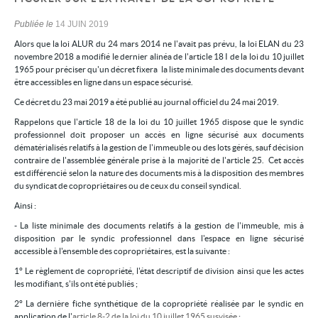
Publiée le
14 JUIN 2019
Alors que la loi ALUR du 24 mars 2014 ne l'avait pas prévu, la loi ELAN du 23
novembre 2018 a modifié le dernier alinéa de l'article 18 I de la loi du 10 juillet
1965 pour préciser qu'un décret fixera la liste minimale des documents devant
être accessibles en ligne dans un espace sécurisé.
Ce décret du 23 mai 2019 a été publié au journal officiel du 24 mai 2019.
Rappelons que l'article 18 de la loi du 10 juillet 1965 dispose que le syndic
professionnel doit proposer un accès en ligne sécurisé aux documents
dématérialisés relatifs à la gestion de l'immeuble ou des lots gérés, sauf décision
contraire de l'assemblée générale prise à la majorité de l'article 25. Cet accès
est différencié selon la nature des documents mis à la disposition des membres
du syndicat de copropriétaires ou de ceux du conseil syndical.
Ainsi :
- La liste minimale des documents relatifs à la gestion de l'immeuble, mis à
disposition par le syndic professionnel dans l'espace en ligne sécurisé
accessible à l'ensemble des copropriétaires, est la suivante :
1° Le règlement de copropriété, l'état descriptif de division ainsi que les actes
les modifiant, s'ils ont été publiés ;
2° La dernière fiche synthétique de la copropriété réalisée par le syndic en
application de l'
article 8-2 de la loi du 10 juillet 1965 susvisée
;