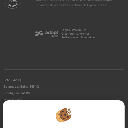
automatiquement aux différents types d'écrans
Logiciel immobilier
Création site internet
Référencement immobilier
Sete (34200)
Balaruc Les Bains (34540)
Frontignan (34110)
Meze (34140)
Bouzigues (34140)
Montpellier (34000)
Loupian (34140)
Montpellier (34070)