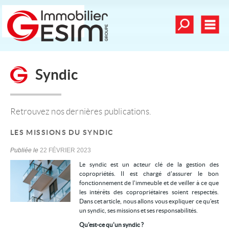
Toutes nos offre
Men
Déposer une recherche
Syndic
mander une estimation
Nos vidéos
Nos dernières ventes
Retrouvez nos dernières publications.
Alerte email
LES MISSIONS DU SYNDIC
Contact
Publiée le
22 FÉVRIER 2023
Le syndic est un acteur clé de la gestion des
Mes sélections
0
copropriétés. Il est chargé d'assurer le bon
fonctionnement de l'immeuble et de veiller à ce que
les intérêts des copropriétaires soient respectés.
Dans cet article, nous allons vous expliquer ce qu'est
Nos services
un syndic, ses missions et ses responsabilités.
Achat/vente
Qu'est-ce qu'un syndic ?