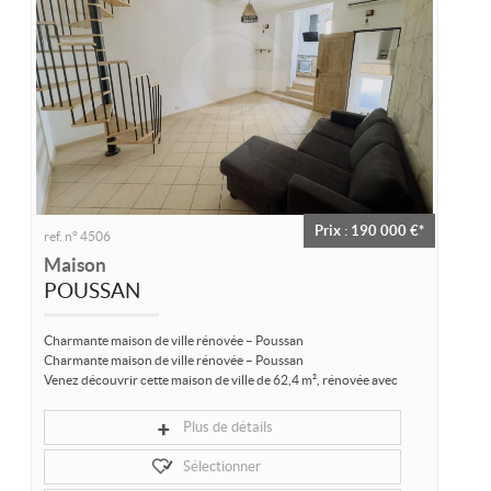
Location/gestion
Location saisonnière
Syndic
Notre agence
Agglopole Méditerranée
Mon compte
Prix : 190 000 €*
ref. n° 4506
Maison
POUSSAN
Charmante maison de ville rénovée – Poussan
Charmante maison de ville rénovée – Poussan
Venez découvrir cette maison de ville de 62,4 m², rénovée avec
goût et prête à accueillir ses nouveaux...
Plus de détails
Sélectionner