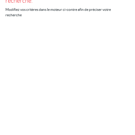
recherche.
Location/gestion
Modifiez vos critères dans le moteur ci-contre afin de préciser votre
recherche
Location saisonnière
Syndic
Notre agence
Agglopole Méditerranée
Mon compte