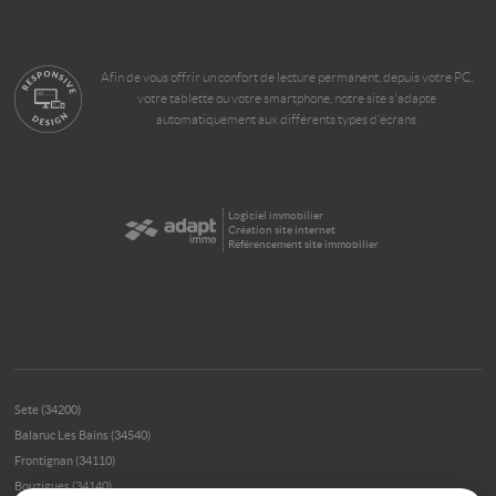
Afin de vous offrir un confort de lecture permanent, depuis votre PC,
votre tablette ou votre smartphone, notre site s'adapte
automatiquement aux différents types d'écrans
Logiciel immobilier
Création site internet
Référencement site immobilier
Sete (34200)
Balaruc Les Bains (34540)
Frontignan (34110)
Bouzigues (34140)