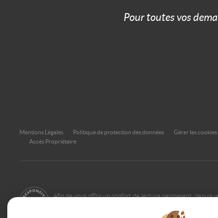
Pour toutes vos dema
Mentions Légales
Politique de protection des données
Gérer les cookies
Accès Propriétaire
Afin de vous offrir un confort de lecture permanent, depuis v
smartphone, notre site s'adapte automatiquement aux différ