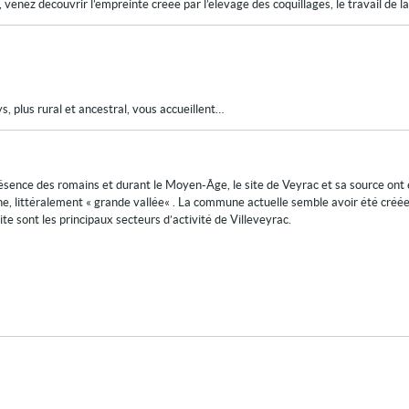
 venez découvrir l’empreinte créée par l’élevage des coquillages, le travail de la
s, plus rural et ancestral, vous accueillent…
résence des romains et durant le Moyen-Âge, le site de Veyrac et sa source ont ét
, littéralement « grande vallée« . La commune actuelle semble avoir été créée 
uxite sont les principaux secteurs d’activité de Villeveyrac.