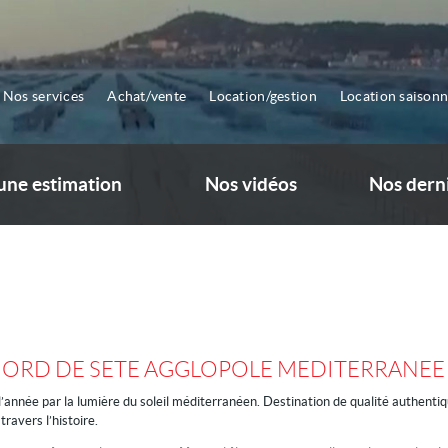
Nos services
Achat/vente
Location/gestion
Location saisonn
ne estimation
Nos vidéos
Nos dern
NORD DE SETE AGGLOPOLE MEDITERRANEE
l’année par la lumière du soleil méditerranéen. Destination de qualité authentiq
ravers l’histoire.