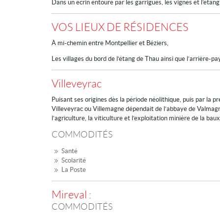
Dans un écrin entouré par les garrigues, les vignes et l’étang,
VOS LIEUX DE RÉSIDENCES
À mi-chemin entre Montpellier et Béziers,
Les villages du bord de l’étang de Thau ainsi que l’arrière-pay
Villeveyrac
Puisant ses origines dès la période néolithique, puis par la p
Villeveyrac ou Villemagne dépendait de l’abbaye de Valmagne
l’agriculture, la viticulture et l’exploitation minière de la ba
COMMODITÉS
Santé
Scolarité
La Poste
Mireval :
COMMODITÉS