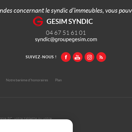
ndes concernant le syndic d’immeubles, vous pouve
GESIM SYNDIC
04 67 51 61 01
SUIVEZ-NOUS !
Notre barème d'honoraires
Plan
otre PC, votre tablette ou votre
ents types d'écrans