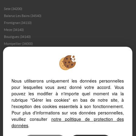
Sete (34200)
Balaruc Les Bains (34540)
Frontignan (34110)
Meze (34140)
Bouzigues (34140)
Montpellier (34000)
Montpellier (34070)
Loupian (34140)
Marseillan (34340)
Palavas Les Flots (34250)
Montpellier (34080)
Nous utiliserons uniquement les données personnelles
Montagnac (34530)
pour lesquelles vous avez donné votre accord. Vous
pouvez les modifier à n'importe quel moment via la
Poussan (34560)
rubrique "Gérer les cookies" en bas de notre site, à
Balaruc Le Vieux (34540)
l'exception des cookies essentiels à son fonctionnement.
Marseillan Plage (34340)
Pour plus d'informations sur vos données personnelles,
veuillez consulter
notre politique de protection des
données
.