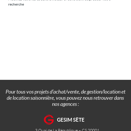
recherche
Location/gestion
Location saisonnière
Syndic
Notre agence
Agglopole Méditerranée
Mon compte
Pour tous vos projets d’achat/vente, de gestion/location et
de location saisonnière, vous pouvez nous retrouver dans
nos agences :
GESIM SÈTE
3 Quai de La République – CS 20001