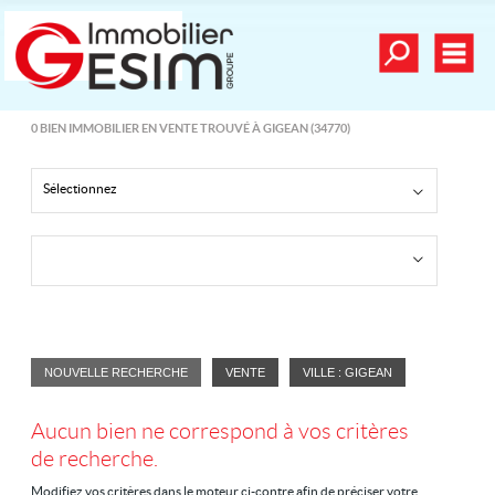
Affiner la reche
Men
Déposer une recherche
0
BIEN IMMOBILIER EN VENTE TROUVÉ À GIGEAN (34770)
mander une estimation
Sélectionnez
Nos vidéos
Nos dernières ventes
Alerte email
Contact
Mes sélections
0
NOUVELLE RECHERCHE
VENTE
VILLE : GIGEAN
Aucun bien ne correspond à vos critères
Nos services
de recherche.
Achat/vente
Modifiez vos critères dans le moteur ci-contre afin de préciser votre