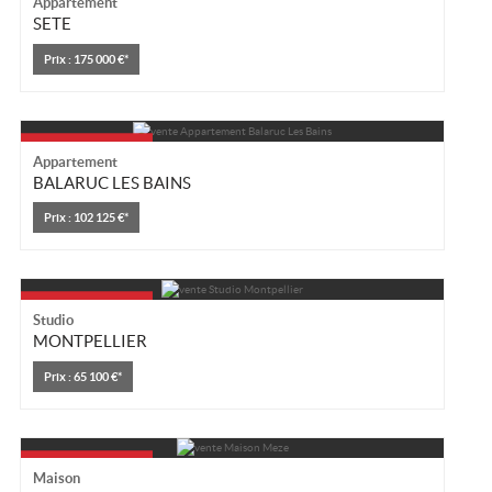
Appartement
SETE
Location/gestion
Prix : 175 000 €*
Location saisonnière
Syndic
Notre agence
Appartement
BALARUC LES BAINS
Agglopole Méditerranée
Prix : 102 125 €*
Mon compte
Studio
MONTPELLIER
Prix : 65 100 €*
Maison