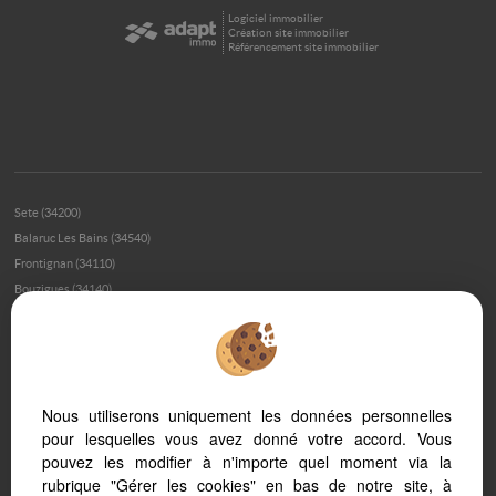
Logiciel immobilier
Création site immobilier
Référencement site immobilier
Sete (34200)
Balaruc Les Bains (34540)
Frontignan (34110)
Bouzigues (34140)
Meze (34140)
Montpellier (34000)
Loupian (34140)
Montpellier (34070)
Nous utiliserons uniquement les données personnelles
Montagnac (34530)
pour lesquelles vous avez donné votre accord. Vous
Poussan (34560)
pouvez les modifier à n'importe quel moment via la
Balaruc Le Vieux (34540)
rubrique "Gérer les cookies" en bas de notre site, à
Marseillan Plage (34340)