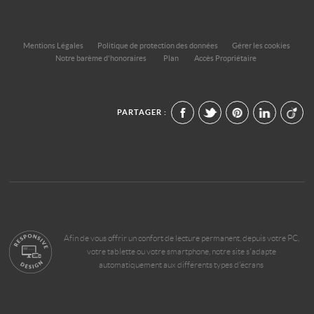
Mentions Légales
Politique de protection des données
Gérer les cookies
Notre barème d'honoraires
Plan
Accès Propriétaire
PARTAGER :
Afin de vous offrir un confort de lecture permanent, depuis votre PC,
votre tablette ou votre smartphone, notre site s'adapte
automatiquement aux différents types d'écrans