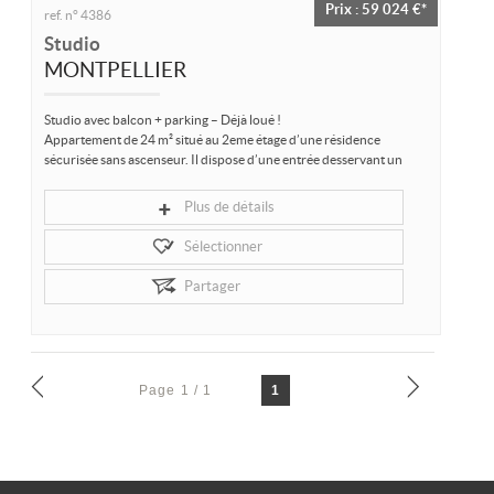
Prix : 59 024 €*
ref. n° 4386
Location/gestion
Studio
Location saisonnière
MONTPELLIER
Syndic
Studio avec balcon + parking – Déjà loué !
Appartement de 24 m² situé au 2eme étage d’une résidence
Notre agence
sécurisée sans ascenseur. Il dispose d’une entrée desservant un
espace de rangement ou un...
Agglopole Méditerranée
Plus de détails
Mon compte
Sélectionner
Partager
Page 1 / 1
1