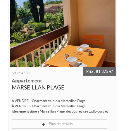
Location/gestion
Location saisonnière
Syndic
Notre agence
Agglopole Méditerranée
Mon compte
Prix : 81 375 €*
ref. n° 4530
Appartement
MARSEILLAN PLAGE
À VENDRE – Charmant studio à Marseillan Plage
À VENDRE – Charmant studio à Marseillan Plage
Idéalement situé à Marseillan Plage, découvrez ce studio cosy et
fonctionnel, parfait pour vos vacances...
Plus de détails