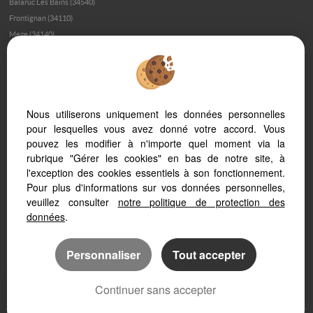
Balaruc Les Bains (34540)
Frontignan (34110)
Meze (34140)
Bouzigues (34140)
Montpellier (34000)
Loupian (34140)
Montpellier (34070)
Nous utiliserons uniquement les données personnelles
Balaruc Le Vieux (34540)
pour lesquelles vous avez donné votre accord. Vous
Marseillan Plage (34340)
pouvez les modifier à n'importe quel moment via la
Marseillan (34340)
rubrique "Gérer les cookies" en bas de notre site, à
Palavas Les Flots (34250)
l'exception des cookies essentiels à son fonctionnement.
Montpellier (34080)
Pour plus d'informations sur vos données personnelles,
Montagnac (34530)
veuillez consulter
notre politique de protection des
Poussan (34560)
données
.
Personnaliser
Tout accepter
Continuer sans accepter