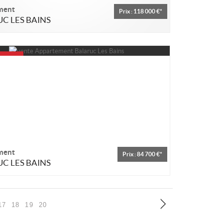
ment
Prix : 118 000 €*
C LES BAINS
ment
Prix : 84 700 €*
C LES BAINS
17
18
19
20