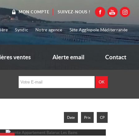
SUIVEZ-NOUS !
MON COMPTE
ière
Syndic
Notre agence
Sète Agglopole Méditerranée
ières ventes
Alerte email
Contact
Date
Prix
CP