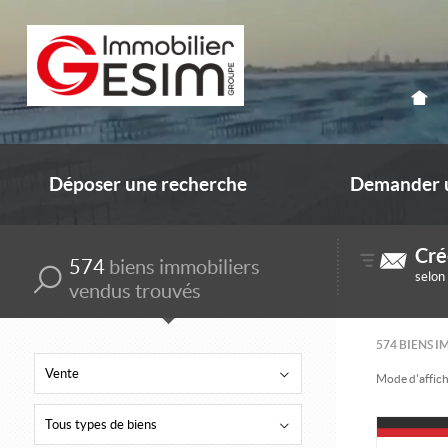
Déposer une recherche
Demander u
Cré
574
biens immobiliers
selon
vendus trouvés
574
BIENS I
Vente
Mode d'affich
Tous types de biens