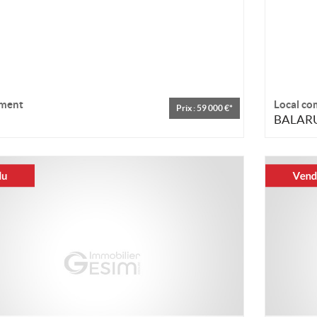
ment
Local co
Prix : 59 000 €*
BALARU