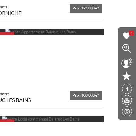
ment
Prix : 125 000 €*
CORNICHE
0
ment
Prix : 100 000 €*
C LES BAINS