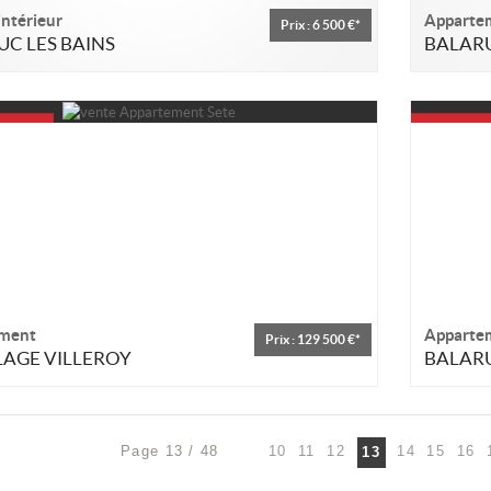
intérieur
Apparte
Prix : 6 500 €*
C LES BAINS
BALARU
ment
Apparte
Prix : 129 500 €*
LAGE VILLEROY
BALARU
Page 13 / 48
10
11
12
14
15
16
13