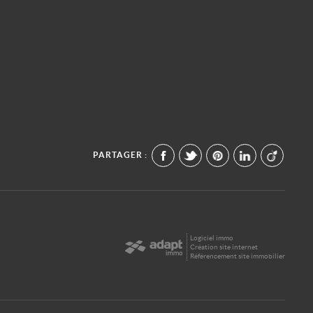
PARTAGER :
Logiciel immo
Création site internet
Référencement site immobilier