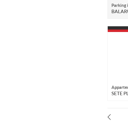
Parking 
BALARU
Apparte
SETE P