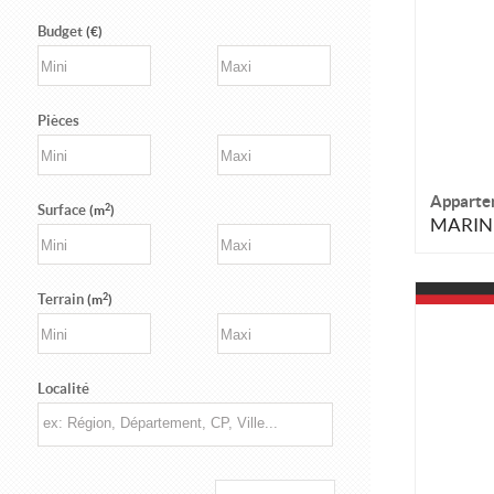
Budget
(€)
Pièces
Apparte
2
Surface
(m
)
MARIN
2
Terrain
(m
)
Localité