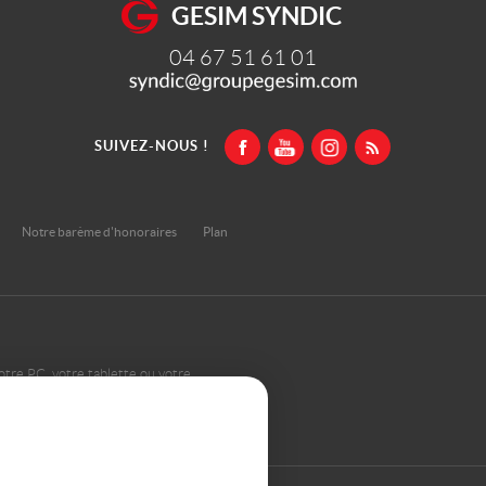
GESIM SYNDIC
04 67 51 61 01
SUIVEZ-NOUS !
Notre barème d'honoraires
Plan
otre PC, votre tablette ou votre
ents types d'écrans