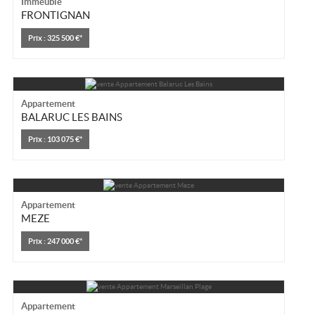
Immeuble
FRONTIGNAN
Location/gestion
Prix : 325 500 €*
Location saisonnière
Syndic
Notre agence
Appartement
BALARUC LES BAINS
Agglopole Méditerranée
Prix : 103 075 €*
Mon compte
Appartement
MEZE
Prix : 247 000 €*
Appartement