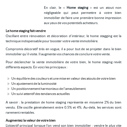
Location/gestion
En clair, le «
Home staging
» est un atout non
négligeable qui peut permettre à votre bien
Location saisonnière
immobilier de faire une première bonne impression
aux yeux de vos potentiels acheteurs.
Syndic
Le home staging fait vendre
Oscillant entre rénovation et décoration d’intérieur, le home stagging est la
Notre agence
technique indispensable pour booster votre vente immobilière.
Agglopole Méditerranée
Compromis décoratif très en vogue, il a pour but de se projeter dans le bien
immobilier qu’il visite. Il augmente vos chances de conclure votre vente.
Mon compte
Pour déclencher la vente immobilière de votre bien, le home staging revêt
différents aspects. En voici les principaux :
Un équilibre des couleurs et une mise en valeur des atouts de votre bien
Un ajustement de la luminosité
Un positionnement harmonieux de l’ameublement
Un suivi attentif des tendances actuelles
A savoir : la prestation de home staging représente en moyenne 2% du bien
vendu. Elle oscille généralement entre 0.5% et 4%. Au-delà, les services sont
rarement rentables.
Augmentez la valeur de votre bien
L’objectif principal lorsque l’on vend son bien immobilier : vendre le plus vite