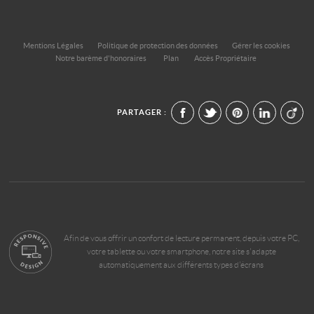
Mentions Légales
Politique de protection des données
Gérer les cookies
Notre barème d'honoraires
Plan
Accès Propriétaire
PARTAGER :
Afin de vous offrir un confort de lecture permanent, depuis votre PC,
votre tablette ou votre smartphone, notre site s'adapte
automatiquement aux différents types d'écrans