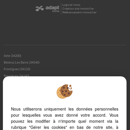
Logiciel immo
Création site immobilier
Référencement immobilier
Sete (34200)
Balaruc Les Bains (34540)
Frontignan (34110)
Bouzigues (34140)
Meze (34140)
Montpellier (34000)
Loupian (34140)
Montpellier (34070)
Nous utiliserons uniquement les données personnelles
Marseillan (34340)
pour lesquelles vous avez donné votre accord. Vous
Palavas Les Flots (34250)
pouvez les modifier à n'importe quel moment via la
Montpellier (34080)
rubrique "Gérer les cookies" en bas de notre site, à
Montagnac (34530)