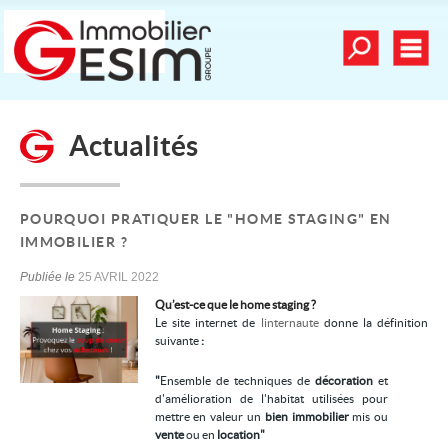
Toutes nos offre
Men
Déposer une recherche
Actualités
mander une estimation
Nos vidéos
Nos dernières ventes
POURQUOI PRATIQUER LE "HOME STAGING" EN
IMMOBILIER ?
Alerte email
Publiée le
25 AVRIL 2022
Contact
Qu’est-ce que le home staging ?
Le site internet de
linternaute
donne la définition
Mes sélections
0
suivante
:
"
Ensemble de techniques de
décoration
et
Nos services
d'amélioration de l'habitat utilisées pour
mettre en valeur un
bien immobilier
mis ou
Achat/vente
vente
ou en
location"