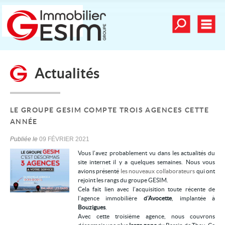
Toutes nos offre
Men
Déposer une recherche
Actualités
mander une estimation
Nos vidéos
Nos dernières ventes
LE GROUPE GESIM COMPTE TROIS AGENCES CETTE
ANNÉE
Alerte email
Publiée le
09 FÉVRIER 2021
Contact
Vous l’avez probablement vu dans les actualités du
site internet il y a quelques semaines. Nous vous
Mes sélections
0
avions présenté
les nouveaux collaborateurs
qui ont
rejoint les rangs du groupe GESIM.
Cela fait lien avec l’acquisition toute récente de
l’agence immobilière
d’Avocette
, implantée à
Nos services
Bouzigues
.
Avec cette troisième agence, nous couvrons
Achat/vente