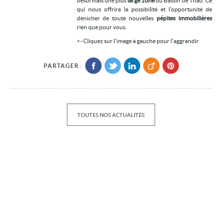
désormais une plus
large zone
du Bassin de Thau. Ce
qui nous offrira la possibilité et l’opportunité de
Location/gestion
dénicher de toute nouvelles
pépites immobilières
rien que pour vous.
Location saisonnière
<- Cliquez sur l'image à gauche pour l'aggrandir
Syndic
Notre agence
PARTAGER :
Agglopole Méditerranée
Mon compte
TOUTES NOS ACTUALITÉS