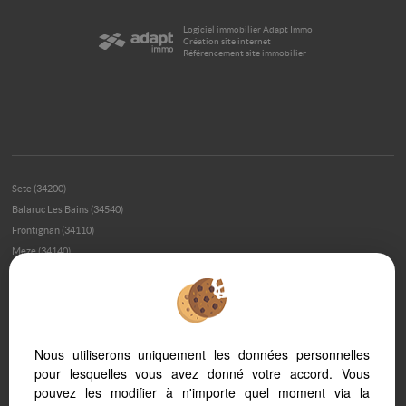
Logiciel immobilier Adapt Immo
Création site internet
Référencement site immobilier
Sete (34200)
Balaruc Les Bains (34540)
Frontignan (34110)
Meze (34140)
Bouzigues (34140)
Montpellier (34000)
Loupian (34140)
Montpellier (34070)
Nous utiliserons uniquement les données personnelles
Marseillan (34340)
pour lesquelles vous avez donné votre accord. Vous
Palavas Les Flots (34250)
pouvez les modifier à n'importe quel moment via la
Montpellier (34080)