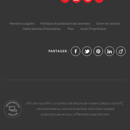
Mentions Légales
Politique de protection des données
Gérer les cookies
Notre barème d'honoraires
Plan
Accès Propriétaire
PARTAGER :
Afin de vous offrir un confort de lecture permanent, depuis votre PC,
votre tablette ou votre smartphone, notre site s'adapte
automatiquement aux différents types d'écrans