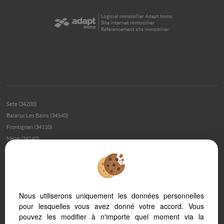
Logiciel immobilier Adapt Immo
Site internet immobilier
Référencement site immobilier
Sete (34200)
Balaruc Les Bains (34540)
Frontignan (34110)
Meze (34140)
Bouzigues (34140)
Montpellier (34000)
Montpellier (34070)
Loupian (34140)
Nous utiliserons uniquement les données personnelles
Marseillan (34340)
pour lesquelles vous avez donné votre accord. Vous
Palavas Les Flots (34250)
pouvez les modifier à n'importe quel moment via la
Montpellier (34080)