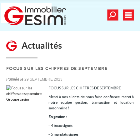
Toutes nos offre
Men
Déposer une recherche
Actualités
mander une estimation
Nos vidéos
Nos dernières ventes
FOCUS SUR LES CHIFFRES DE SEPTEMBRE
Alerte email
Publiée le
29 SEPTEMBRE 2023
FOCUS SUR LES CHIFFRES DE SEPTEMBRE
Contact
Merci à nos clients de nous faire confiance, merci à
Mes sélections
0
notre équipe gestion, transaction et location
saisonnière !
En gestion :
Nos services
- 4 baux signés
- 5 mandats signés
Achat/vente