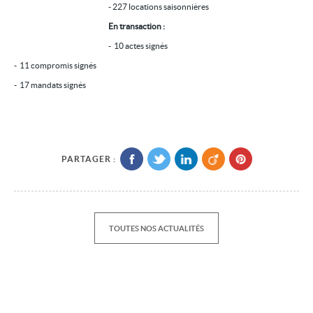
- 227 locations saisonnières
Location/gestion
En transaction :
Location saisonnière
- 10 actes signés
- 11 compromis signés
Syndic
- 17 mandats signés
Notre agence
Agglopole Méditerranée
Mon compte
PARTAGER :
TOUTES NOS ACTUALITÉS