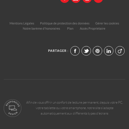
Mentions Légales
Politique de protection des données
Gérer les cookies
Notre barème d'honoraires
Plan
Accès Propriétaire
PARTAGER :
Afin de vous offrir un confort de lecture permanent, depuis votre PC,
votre tablette ou votre smartphone, notre site s'adapte
automatiquement aux différents types d'écrans