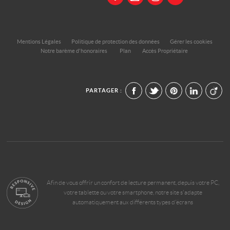
Mentions Légales
Politique de protection des données
Gérer les cookies
Notre barème d'honoraires
Plan
Accès Propriétaire
PARTAGER :
Afin de vous offrir un confort de lecture permanent, depuis votre PC,
votre tablette ou votre smartphone, notre site s'adapte
automatiquement aux différents types d'écrans