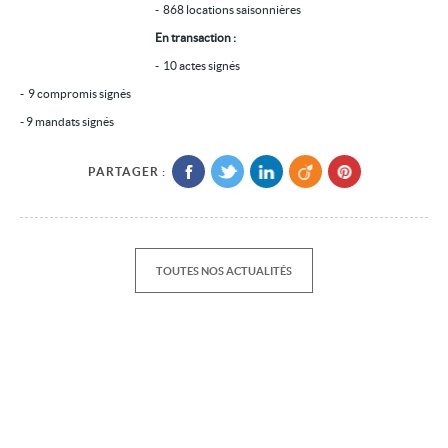
- 868 locations saisonnières
Location/gestion
En transaction :
Location saisonnière
- 10 actes signés
- 9 compromis signés
Syndic
- 9 mandats signés
Notre agence
Agglopole Méditerranée
PARTAGER :
Mon compte
TOUTES NOS ACTUALITÉS