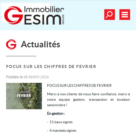
Toutes nos offre
Men
Déposer une recherche
Actualités
mander une estimation
Nos vidéos
Nos dernières ventes
FOCUS SUR LES CHIFFRES DE FEVRIER
Alerte email
Publiée le
06 MARS 2024
FOCUS SUR LES CHIFFRES DE FEVRIER
Contact
Merci à nos clients de nous faire confiance, merci à
Mes sélections
0
notre équipe gestion, transaction et location
saisonnière !
En gestion :
Nos services
- 11 baux signés
- 4 mandats signés
Achat/vente