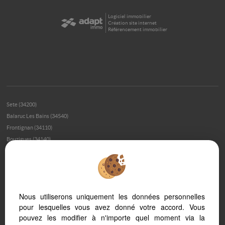
Logiciel immobilier
Création site internet
Référencement immobilier
Sete (34200)
Balaruc Les Bains (34540)
Frontignan (34110)
Bouzigues (34140)
Meze (34140)
Montpellier (34000)
Loupian (34140)
Montpellier (34070)
Nous utiliserons uniquement les données personnelles
Marseillan (34340)
pour lesquelles vous avez donné votre accord. Vous
Palavas Les Flots (34250)
pouvez les modifier à n'importe quel moment via la
Montpellier (34080)