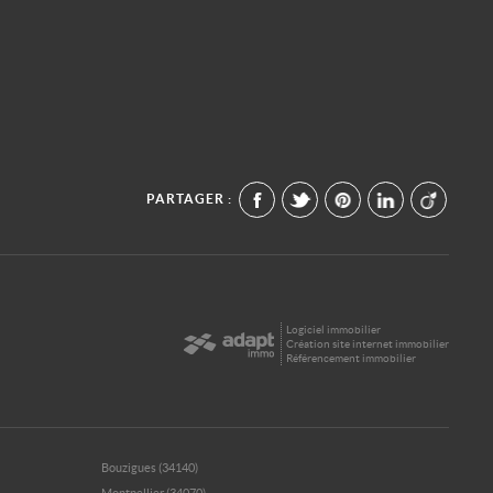
PARTAGER :
Logiciel immobilier
Création site internet immobilier
Référencement immobilier
Bouzigues (34140)
Montpellier (34070)