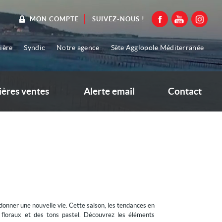
SUIVEZ-NOUS !
MON COMPTE
ière
Syndic
Notre agence
Sète Agglopole Méditerranée
ières ventes
Alerte email
Contact
i donner une nouvelle vie. Cette saison, les tendances en
 floraux et des tons pastel. Découvrez les éléments