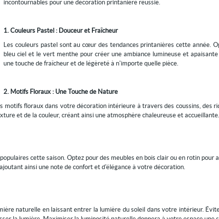
incontournables pour une décoration printanière réussie.
1. Couleurs Pastel : Douceur et Fraîcheur
Les couleurs pastel sont au cœur des tendances printanières cette année. O
bleu ciel et le vert menthe pour créer une ambiance lumineuse et apaisante 
une touche de fraîcheur et de légèreté à n'importe quelle pièce.
2. Motifs Floraux : Une Touche de Nature
 motifs floraux dans votre décoration intérieure à travers des coussins, des 
texture et de la couleur, créant ainsi une atmosphère chaleureuse et accueillante
s populaires cette saison. Optez pour des meubles en bois clair ou en rotin pour 
, ajoutant ainsi une note de confort et d'élégance à votre décoration.
ère naturelle en laissant entrer la lumière du soleil dans votre intérieur. Évite
sser la lumière. Maximiser la luminosité naturelle donnera à votre espace une s