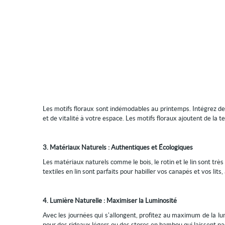
Les motifs floraux sont indémodables au printemps. Intégrez des
et de vitalité à votre espace. Les motifs floraux ajoutent de la 
3. Matériaux Naturels : Authentiques et Écologiques
Les matériaux naturels comme le bois, le rotin et le lin sont trè
textiles en lin sont parfaits pour habiller vos canapés et vos lits
4. Lumière Naturelle : Maximiser la Luminosité
Avec les journées qui s'allongent, profitez au maximum de la lumi
pour des rideaux légers ou des stores en bambou qui laissent pa