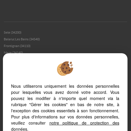
Sete (34200)
Balaruc Les Bains (34540)
Frontignan (34110)
Meze (34140)
Bouzigues (34140)
Montpellier (34000)
Montpellier (34070)
Loupian (34140)
Nous utiliserons uniquement les données personnelles
Marseillan (34340)
pour lesquelles vous avez donné votre accord. Vous
Palavas Les Flots (34250)
pouvez les modifier à n'importe quel moment via la
Montpellier (34080)
rubrique "Gérer les cookies" en bas de notre site, à
Montagnac (34530)
l'exception des cookies essentiels à son fonctionnement.
Poussan (34560)
Pour plus d'informations sur vos données personnelles,
Balaruc Le Vieux (34540)
veuillez consulter
notre politique de protection des
Marseillan Plage (34340)
données
.