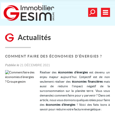
Toutes nos offre
Men
Déposer une recherche
Actualités
mander une estimation
Nos vidéos
Nos dernières ventes
COMMENT FAIRE DES ÉCONOMIES D’ÉNERGIES ?
Alerte email
Publiée le
21 DÉCEMBRE 2021
Réaliser des
économies d’énergies
est devenu un
Contact
enjeu majeur aujourd’hui. L’objectif est de non
seulement réaliser des
économies financières
mais
Mes sélections
0
aussi de réduire l’impact négatif de la
surconsommation sur la planète terre. Vous vous
demandez comment faire pour y parvenir ? Dans cet
article, nous vous donnons quelques idées pour faire
Nos services
des
économies d’énergies
! Voici des faits bons à
savoir pour réduire votre facture énergétique :
Achat/vente