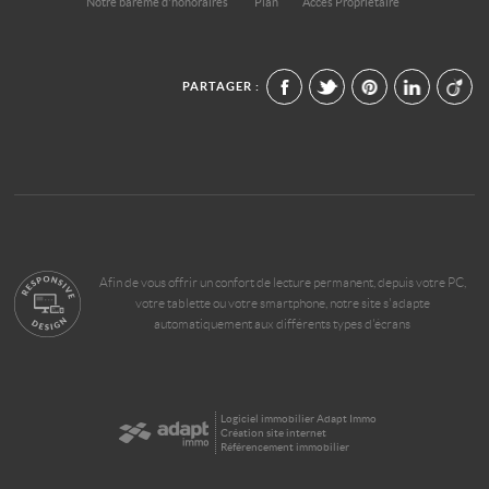
Notre barème d'honoraires
Plan
Accès Propriétaire
PARTAGER :
Afin de vous offrir un confort de lecture permanent, depuis votre PC,
votre tablette ou votre smartphone, notre site s'adapte
automatiquement aux différents types d'écrans
Logiciel immobilier Adapt Immo
Création site internet
Référencement immobilier