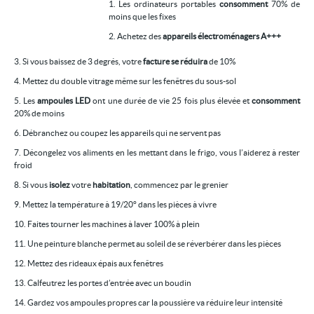
1. Les ordinateurs portables
consomment
70% de
Location/gestion
moins que les fixes
2. Achetez des
appareils électroménagers A+++
Location saisonnière
3. Si vous baissez de 3 degrés, votre
facture se réduira
de 10%
Syndic
4. Mettez du double vitrage même sur les fenêtres du sous-sol
Notre agence
5. Les
ampoules LED
ont une durée de vie 25 fois plus élevée et
consomment
20% de moins
Agglopole Méditerranée
6. Débranchez ou coupez les appareils qui ne servent pas
Mon compte
7. Décongelez vos aliments en les mettant dans le frigo, vous l’aiderez à rester
froid
8. Si vous
isolez
votre
habitation
, commencez par le grenier
9. Mettez la température à 19/20° dans les pièces à vivre
10. Faites tourner les machines à laver 100% à plein
11. Une peinture blanche permet au soleil de se réverbérer dans les pièces
12. Mettez des rideaux épais aux fenêtres
13. Calfeutrez les portes d’entrée avec un boudin
14. Gardez vos ampoules propres car la poussière va réduire leur intensité