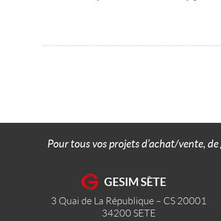
Pour tous vos projets d’achat/vente, de
GESIM SÈTE
3 Quai de La République – CS 20001
34200
SETE