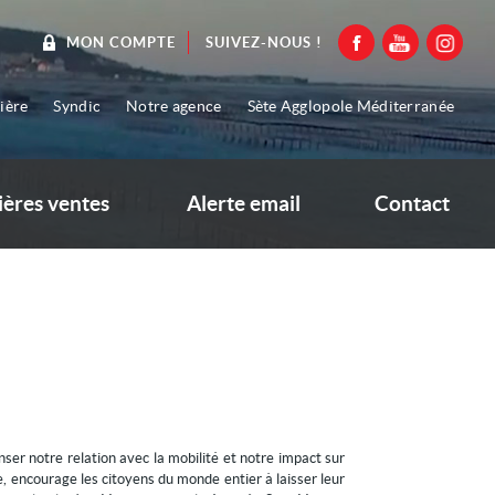
SUIVEZ-NOUS !
MON COMPTE
ière
Syndic
Notre agence
Sète Agglopole Méditerranée
ières ventes
Alerte email
Contact
er notre relation avec la mobilité et notre impact sur
 encourage les citoyens du monde entier à laisser leur