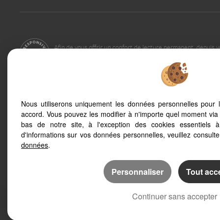
Afin de vous offrir un confort de lecture permanent, depuis v
smartphone, notre site s'adapte automatiquement aux différ
Nous utiliserons uniquement les données personnelles pour 
Sete (34200)
Balaruc Les Bains 
accord. Vous pouvez les modifier à n'importe quel moment via 
Meze (34140)
Montpellier (34000
bas de notre site, à l'exception des cookies essentiels 
Marseillan (34340)
Palavas Les Flots 
d'informations sur vos données personnelles, veuillez consult
Poussan (34560)
Balaruc Le Vieux (
données
.
Personnaliser
Tout acc
Continuer sans accepter