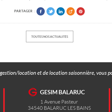
PARTAGER :
TOUTES NOS ACTUALITÉS
 gestion/location et de location saisonnière, vous 
GESIM BALARUC
1 Avenue Pasteur
34540
BALARUC LES BAINS