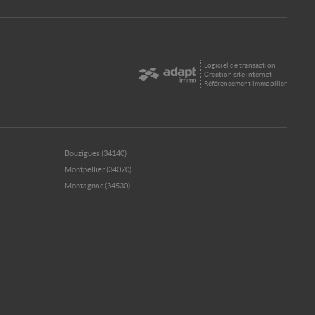
Logiciel de transaction
Création site internet
Référencement immobilier
Bouzigues (34140)
Montpellier (34070)
Montagnac (34530)