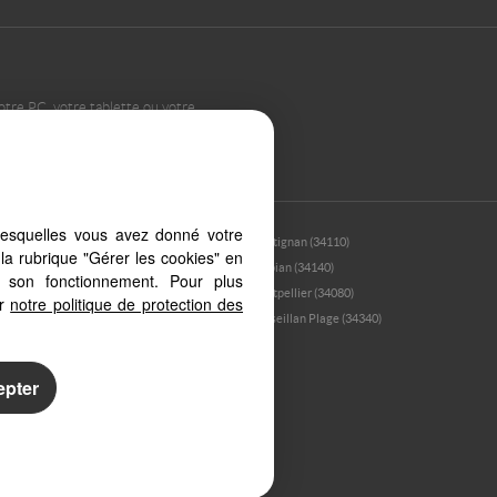
otre PC, votre tablette ou votre
ents types d'écrans
lesquelles vous avez donné votre
(34540)
Frontignan (34110)
la rubrique "Gérer les cookies" en
)
Loupian (34140)
à son fonctionnement. Pour plus
(34250)
Montpellier (34080)
er
notre politique de protection des
34540)
Marseillan Plage (34340)
epter