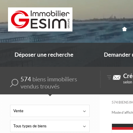
Déposer une recherche
Demander u
Cré
574
biens immobiliers
selon
vendus trouvés
574
BIENS I
Vente
Mode d'affich
Tous types de biens