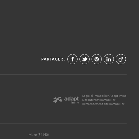
PARTAGER :
Logiciel immobilier Adapt Immo
Site internet immobilier
Référencement site immobilier
Meze (34140)