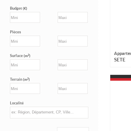
Budget
(€)
Pièces
Apparte
2
Surface
(m
)
SETE
2
Terrain
(m
)
Localité