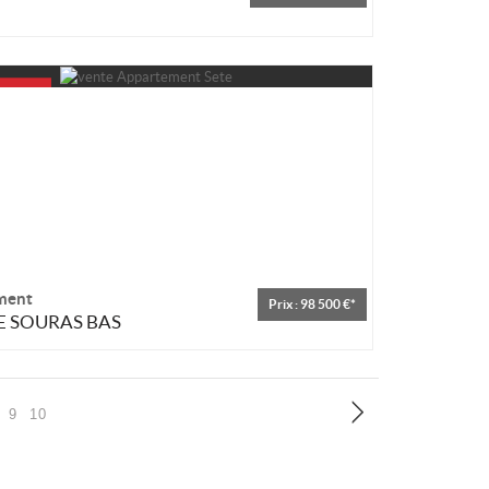
ment
Prix : 98 500 €*
 SOURAS BAS
9
10