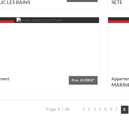
C LES BAINS
SETE
ment
Apparte
Prix : 65 000 €*
MARINE
Page 8 / 48
1
2
3
4
5
6
7
8