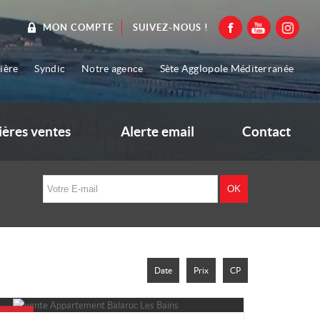
SUIVEZ-NOUS !
MON COMPTE
ière
Syndic
Notre agence
Sète Agglopole Méditerranée
ières ventes
Alerte email
Contact
Date
Prix
CP