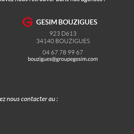
GESIM BOUZIGUES
923 D613
34140
BOUZIGUES
04 67 78 99 67
z nous contacter au :