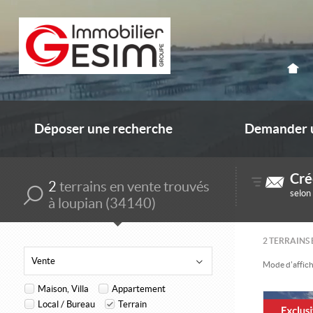
Déposer une recherche
Demander u
Cré
2
terrains en vente trouvés
selon
à loupian (34140)
2
TERRAINS 
Vente
Mode d'affich
Maison, Villa
Appartement
Local / Bureau
Terrain