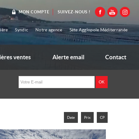
SUIVEZ-NOUS !
MON COMPTE
ière
Syndic
Notre agence
Sète Agglopole Méditerranée
ières ventes
Alerte email
Contact
Date
Prix
CP