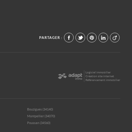
PARTAGER :
Logiciel immobilier
Création site internet
Référencement immobilier
Bouzigues (34140)
Montpellier (34070)
Poussan (34560)