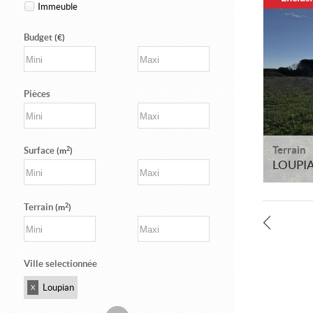
Immeuble
Budget
(€)
Pièces
Terrain
2
Surface
(m
)
LOUPI
2
Terrain
(m
)
Ville selectionnée
Loupian
X