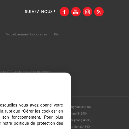
SUIVEZ-NOUS !
Notre barème d'honoraires
Plan
otre PC, votre tablette ou votre
ents types d'écrans
lesquelles vous avez donné votre
(34540)
Frontignan (34110)
la rubrique "Gérer les cookies" en
)
Loupian (34140)
à son fonctionnement. Pour plus
)
Montagnac (34530)
er
notre politique de protection des
34340)
Marseillan (34340)