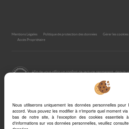
Mentions Légales
Politique de protection des données
Gérer les cookies
Accès Propriétaire
Afin de vous offrir un confort de lecture permanent, depuis v
smartphone, notre site s'adapte automatiquement aux différ
Nous utiliserons uniquement les données personnelles pour 
Sete (34200)
Balaruc Les Bains 
accord. Vous pouvez les modifier à n'importe quel moment via 
Meze (34140)
Montpellier (34000
bas de notre site, à l'exception des cookies essentiels 
Palavas Les Flots (34250)
Montpellier (34080
d'informations sur vos données personnelles, veuillez consult
Balaruc Le Vieux (34540)
Marseillan Plage (