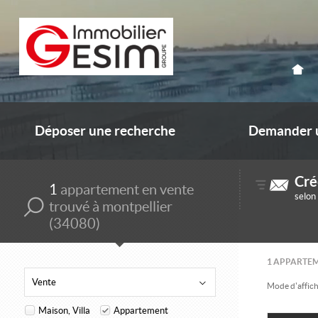
Déposer une recherche
Demander u
Cré
1
appartement en vente
selon
trouvé à montpellier
(34080)
1
APPARTEM
Vente
Mode d'affich
Maison, Villa
Appartement