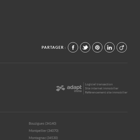
PARTAGER :
Logiciel transaction
Site internet immobilier
Référencement site immobilier
Bouzigues (34140)
Montpellier (34070)
Montagnac (34530)