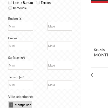
Local / Bureau
Terrain
Immeuble
Budget
(€)
Pièces
Studio
MONTP
2
Surface
(m
)
2
Terrain
(m
)
Ville selectionnée
Montpellier
X