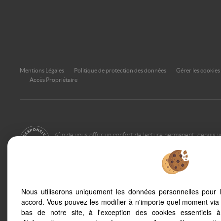
Mentions Légales
Politique de protection des données
Gérer les cookies
Accès Propriétaire
Afin de vous offrir un confort de lecture permanent, depuis v
smartphone, notre site s'adapte automatiquement aux différ
Nous utiliserons uniquement les données personnelles pour 
Sete (34200)
Balaruc Les Bains 
accord. Vous pouvez les modifier à n'importe quel moment via 
Meze (34140)
Montpellier (34000
bas de notre site, à l'exception des cookies essentiels 
Marseillan (34340)
Palavas Les Flots 