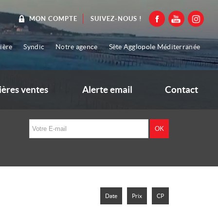
SUIVEZ-NOUS !
MON COMPTE
ière
Syndic
Notre agence
Sète Agglopole Méditerranée
ières ventes
Alerte email
Contact
Date
Prix
CP