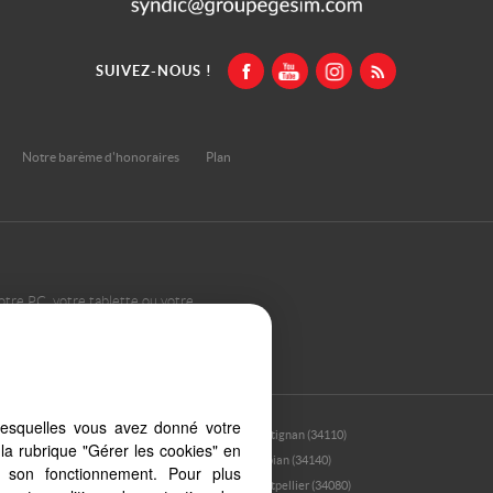
SUIVEZ-NOUS !
Notre barème d'honoraires
Plan
otre PC, votre tablette ou votre
ents types d'écrans
lesquelles vous avez donné votre
(34540)
Frontignan (34110)
la rubrique "Gérer les cookies" en
)
Loupian (34140)
à son fonctionnement. Pour plus
(34250)
Montpellier (34080)