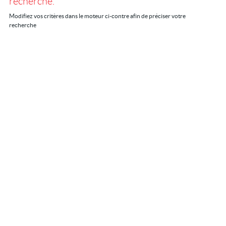
recherche.
Location/gestion
Modifiez vos critères dans le moteur ci-contre afin de préciser votre
recherche
Location saisonnière
Syndic
Notre agence
Agglopole Méditerranée
Mon compte