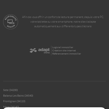
Afin de vous offrir un confort de lecture permanent, depuis votre PC,
votre tablette ou votre smartphone, notre site s'adapte
automatiquement aux différents types d'écrans
Logiciel immobilier
Création site internet
Référencement immobilier
Sete (34200)
Balaruc Les Bains (34540)
Frontignan (34110)
Meze (34140)