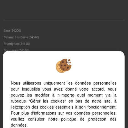
Sete (34200)
Balaruc Les Bains (34540)
Frontignan (34110)
Bouzigues (34140)
Meze (34140)
Montpellier (34000)
Loupian (34140)
Montpellier (34070)
Nous utiliserons uniquement les données personnelles
Marseillan (34340)
pour lesquelles vous avez donné votre accord. Vous
Palavas Les Flots (34250)
pouvez les modifier à n'importe quel moment via la
Montpellier (34080)
rubrique "Gérer les cookies" en bas de notre site, à
Montagnac (34530)
l'exception des cookies essentiels à son fonctionnement.
Poussan (34560)
Pour plus d'informations sur vos données personnelles,
Balaruc Le Vieux (34540)
veuillez consulter
notre politique de protection des
Marseillan Plage (34340)
données
.