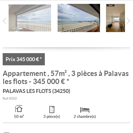
Location/gestion
Location saisonnière
Syndic
Notre agence
Agglopole Méditerranée
Prix
345 000 €
*
Mon compte
Appartement
, 57m² , 3 pièces à Palavas
les flots - 345 000 €
*
PALAVAS LES FLOTS (34250)
Ref
4502
50 m²
3 pièce(s)
2 chambre(s)