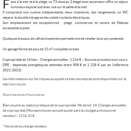
F
ace à la mer et à la plage, ce T3 situé au 2 étage avec ascenseur offre un séjour
lumineux exposé sud avec vue sur le sable et la mer.
Il comprend une cuisine indépendante, deux chambres, des rangements, un WC
séparé, le double vitrage et des volets roulants électriques.
Son emplacement est exceptionnel : plage, commerces et centre de Palavas
accessibles à pied.
Quelques travaux de rafraîchissement permettront de révéler tout son potentiel.
Un garage fermé de plus de 15 m² complète ce bien.
Copropriété de 14 lots – Charges annuelles : 1 216 € – Aucune procédure en cours.
DPE : dépenses énergétiques estimées entre 908 € et 1 228 € par an (référence
2021-2023).
Les informations sur les risques auxquels ce bien est exposé sont disponibles sur le
site
Géorisques
Notre barème d'honoraires
Bien soumis au statut juridique de la copropriété. Nb de lot :14. Charges annuelles
de copropriété (Montant moyen annuel quote-part du budget prévisionnel
vendeur) : 1216.31 €.
* Honoraires charge vendeur.