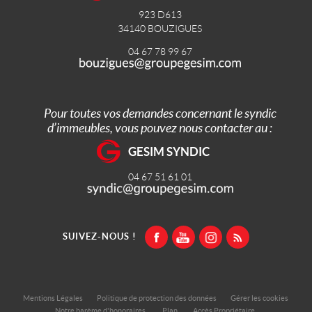
923 D613
34140
BOUZIGUES
04 67 78 99 67
Pour toutes vos demandes concernant le syndic
d’immeubles, vous pouvez nous contacter au :
GESIM SYNDIC
04 67 51 61 01
SUIVEZ-NOUS !
Mentions Légales
Politique de protection des données
Gérer les cookies
Notre barème d'honoraires
Plan
Accès Propriétaire