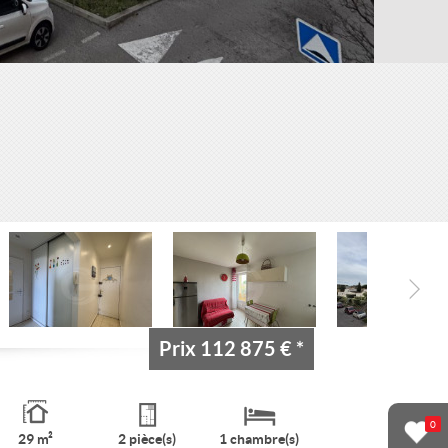
Prix
112 875 €
*
0
29 m²
2 pièce(s)
1 chambre(s)