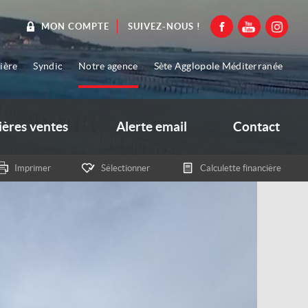
SUIVEZ-NOUS !
MON COMPTE
ière
Syndic
Notre agence
Sète Agglopole Méditerranée
ières ventes
Alerte email
Contact
Imprimer
Sélectionner
Calculette financière