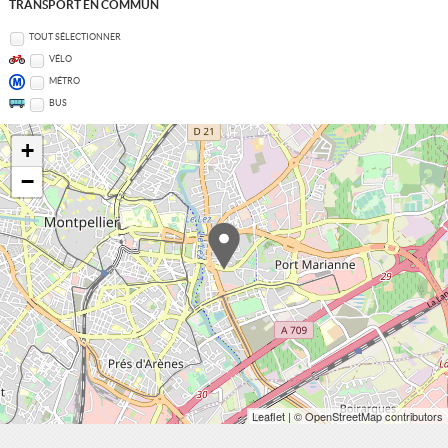
TRANSPORT EN COMMUN
TOUT SÉLECTIONNER
VÉLO
MÉTRO
BUS
+
−
Leaflet
| © OpenStreetMap contributors