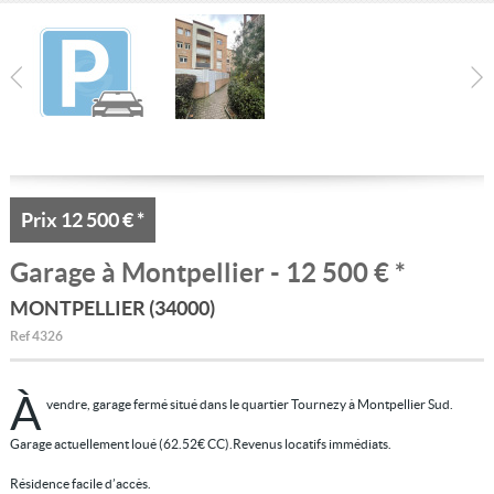
Location/gestion
Location saisonnière
Syndic
Notre agence
Agglopole Méditerranée
Prix
12 500 €
*
Mon compte
Garage
à Montpellier - 12 500 €
*
MONTPELLIER (34000)
Ref
4326
À
vendre, garage fermé situé dans le quartier Tournezy à Montpellier Sud.
Garage actuellement loué (62.52€ CC).Revenus locatifs immédiats.
Résidence facile d’accès.