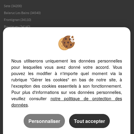
Sete (34200)
Balaruc Les Bains (34540)
Frontignan (34110)
Bouzigues (34140)
Meze (34140)
Montpellier (34000)
Loupian (34140)
Montpellier (34070)
Nous utiliserons uniquement les données personnelles
Marseillan (34340)
pour lesquelles vous avez donné votre accord. Vous
Palavas Les Flots (34250)
pouvez les modifier à n'importe quel moment via la
Montpellier (34080)
rubrique "Gérer les cookies" en bas de notre site, à
Montagnac (34530)
l'exception des cookies essentiels à son fonctionnement.
Poussan (34560)
Pour plus d'informations sur vos données personnelles,
Balaruc Le Vieux (34540)
veuillez consulter
notre politique de protection des
Marseillan Plage (34340)
données
.
Personnaliser
Tout accepter